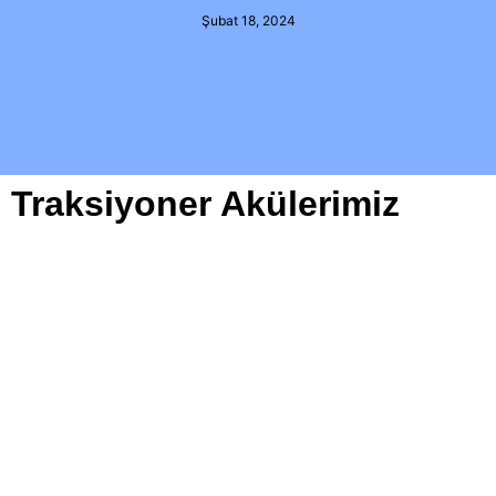
Şubat 18, 2024
Traksiyoner Akülerimiz
MUTLU 80 VOLT 1240 AMPER
TRAKSİYONER AKÜ (923)
MUTLU 80 VOLT 930 AMPER TRAKSİYONER
AKÜ (907)
MUTLU 80 VOLT 775 AMPER TRAKSİYONER