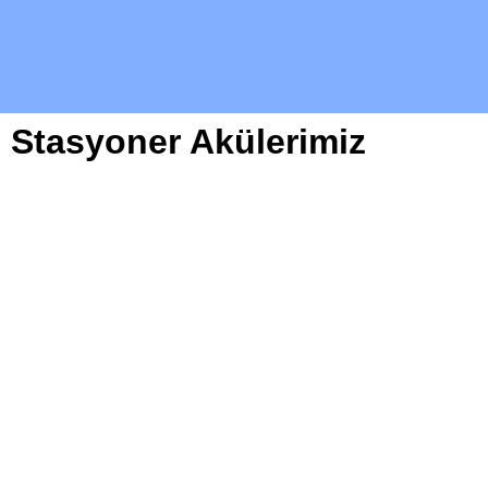
Stasyoner Akülerimiz
MUTLU 8 OPzS 800 AKÜ
MUTLU 10 OPzS 1000 AKÜ
MUTLU 12 OPzS 1200 AKÜ
MUTLU 12 OPzS 1500 AKÜ
MUTLU 15 OPzS 1875 AKÜ