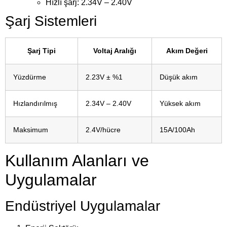
Hızlı şarj: 2.34V – 2.40V
Şarj Sistemleri
Şarj Tipi
Voltaj Aralığı
Akım Değeri
Yüzdürme
2.23V ± %1
Düşük akım
Hızlandırılmış
2.34V – 2.40V
Yüksek akım
Maksimum
2.4V/hücre
15A/100Ah
Kullanım Alanları ve
Uygulamalar
Endüstriyel Uygulamalar