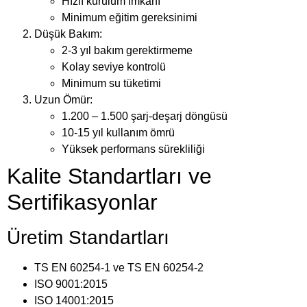
Hızlı kurulum imkanı
Minimum eğitim gereksinimi
Düşük Bakım:
2-3 yıl bakım gerektirmeme
Kolay seviye kontrolü
Minimum su tüketimi
Uzun Ömür:
1.200 – 1.500 şarj-deşarj döngüsü
10-15 yıl kullanım ömrü
Yüksek performans sürekliliği
Kalite Standartları ve
Sertifikasyonlar
Üretim Standartları
TS EN 60254-1 ve TS EN 60254-2
ISO 9001:2015
ISO 14001:2015