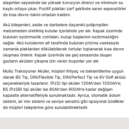
alaşımları sayesinde ise yüksek korozyon direnci ve minimum su
kaybı ortaya çıkar. Pozitif plakları zarf şeklinde saran seperatörler
de kısa devre riskini ortadan kaldırır.
Akü bileşenleri, aside ve darbelere dayanıklı polipropilen
malzemeden üretilmiş kutular içerisinde yer alır. Kapak üzerinde
bulunan sızdırmazlık contaları, kutup başlarının sızdırmazlığını
sağlar. Akü kutularının alt tarafında bulunan prizma vasıtasıyla
zamanla plaklardan dökülebilecek tortular toplanarak kısa devre
oluşması önlenir. Kapak üzerinde ise şarj esnasında oluşan
gazların aküden çıkışına izin veren buşonlar yer alır.
Mutlu Traksiyoner Aküler, müşteri ihtiyaç ve beklentilerine uygun
olarak BS Tip, DIN/Flexible Tip, DIN/Perfect Tip ve 6V Golf aküsü
seçenekleriyle tasarlanır. (PzS) tipi aküler 120Ah'den 1550Ah'e;
BS (PzSB) tipi aküler ise 80Ah'den 900Ah'e kadar değişen
kapasite alternatifleriyle sunulmaktadır. Ayrıca, otomatik dolum
sistemi, air mix sistemi ve seviye sensörü gibi opsiyonel özellikler
de müşteri taleplerine göre sunulabilmektedir.