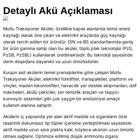
Detaylı Akü Açıklaması
Mutlu Traksiyoner Aküler, özellikle kapalı alanlarda temiz enerji
kaynağı olarak öne çıkan ve elektrikli araçlarda güç kaynağı
olarak tercih edilen bir üründür. DIN ve BS standartlarında geniş
bir ürün gamına sahip olan bu aküler, tüplü plak teknolojisi (PzS,
PzSB, PzSBL) kullanılarak üretilmektedir. Bu teknoloji sayesinde
derin deşarjlara dayanıklı ve uzun ömürlüdürler.
Kurşun asit akülerin temel prensiplerine göre çalışan Mutlu
Traksiyoner Aküler, elektrikli forkliftler, transpaletler, platform ve
vinçler, maden lokomotifleri, havacılık yer destek ekipmanları, istif
makineleri, akülü çekiciler, yer temizlik araçları ve taşıyıcı
konveyör sistemleri gibi çok yaygın bir endüstriyel amaçlı
kullanım alanına sahiptir.
Akülerin iç yapısında yer alan aktif madde ve ızgaraların özel
tasarımlı dokumasız tip tüpler içerisine yerleştirilmesi sayesinde
aktif madde uzun süre plakta kalır, böylece akünün uzun ömürlü
olması sağlanır. Optimize edilmiş düşük antimonlu ızgara