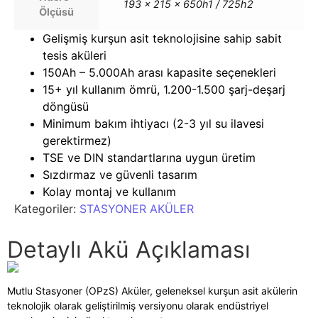
193 x 215 x 650h1 / 725h2
Ölçüsü
Gelişmiş kurşun asit teknolojisine sahip sabit
tesis aküleri
150Ah – 5.000Ah arası kapasite seçenekleri
15+ yıl kullanım ömrü, 1.200-1.500 şarj-deşarj
döngüsü
Minimum bakım ihtiyacı (2-3 yıl su ilavesi
gerektirmez)
TSE ve DIN standartlarına uygun üretim
Sızdırmaz ve güvenli tasarım
Kolay montaj ve kullanım
Kategoriler:
STASYONER AKÜLER
Detaylı Akü Açıklaması
Mutlu Stasyoner (OPzS) Aküler, geleneksel kurşun asit akülerin
teknolojik olarak geliştirilmiş versiyonu olarak endüstriyel