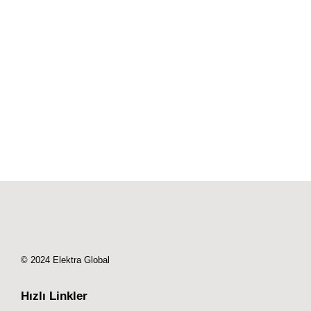
Şubat 18, 2024
/
33 Comments
Günlük yaşamımızda sıkça kullandığımız elektronik
cihazlardan araçlara kadar pek çok yerde karşımıza
çıkan aküler, modern dünyanın vazgeçilmez bir
parçası haline gelmiştir. Ancak, akülerin ne olduğu,
nasıl çalıştığı ve çeşitlerinin neler...
Read More
© 2024 Elektra Global
Hızlı Linkler